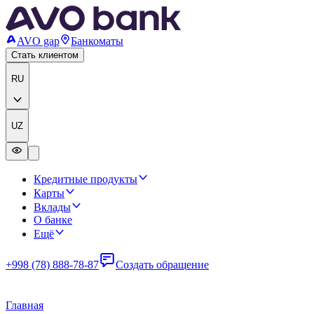
AVO gap
Банкоматы
Стать клиентом
RU
UZ
Кредитные продукты
Карты
Вклады
О банке
Ещё
+998 (78) 888-78-87
Создать обращение
Главная