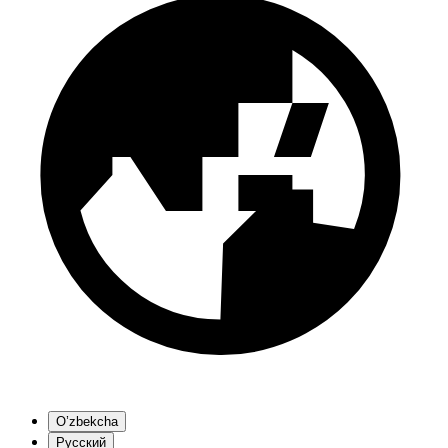
O’zbekcha
Русский