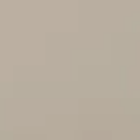
AVO gap
Bankomatlar
Mijoz bo'lish
UZ
RU
Kredit mahsulotlari
Kartalar
Omonatlar
Bank haqida
Yana
+998 (78) 888-78-87
Murojaat yuborish
AVO