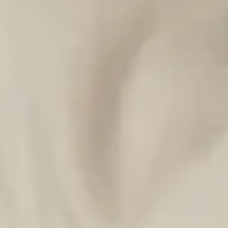
Bank va bank mahsulotlari haq
Bosh sahifa
Moliya
Yangiliklar
Savol-javoblar
Bosh sahifa
Moliya
Yangiliklar
Savol-javoblar
Kredit
Kredit kartasi
Ipoteka
Avtokredit