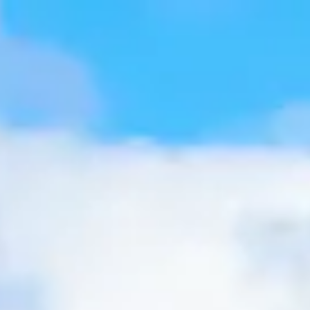
AVO gap
Bankomatlar
Mijoz bo'lish
UZ
RU
Kredit mahsulotlari
Kartalar
Omonatlar
Bank haqida
Yana
+998 (78) 888-78-87
Murojaat yuborish
AVO