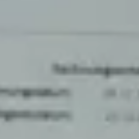
Bank va bank mahsulotlari haq
Bosh sahifa
Moliya
Yangiliklar
Savol-javoblar
Bosh sahifa
Moliya
Yangiliklar
Savol-javoblar
Kredit
Kredit kartasi
Ipoteka
Avtokredit