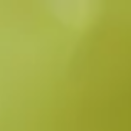
AVO gap
Bankomatlar
Mijoz bo'lish
UZ
RU
Kredit mahsulotlari
Kartalar
Omonatlar
Bank haqida
Yana
+998 (78) 888-78-87
Murojaat yuborish
AVO