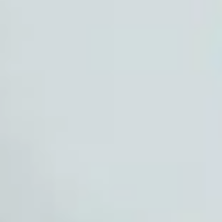
O’zbekistondagi qulay mobil bank
Barcha bank xizmatlari va operatsiyalari sizning smartfoningizda