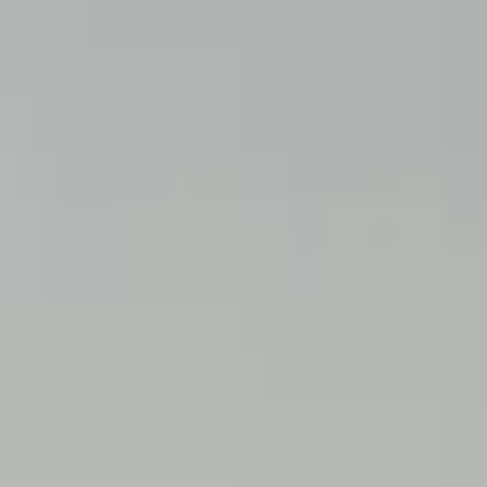
Аvoboy
21.03
2 daqiqa
Аvoboy
Shaxsiy hisob raqami: bu nima va u nima uchun kerak
19.03
2 daqiqa
Steam hamyonini karta orqali to‘ldirish
Аvoboy
17.03
3 daqiqa
Depozit: bu nima va eng foydali variantni qanday tanlash mumkin