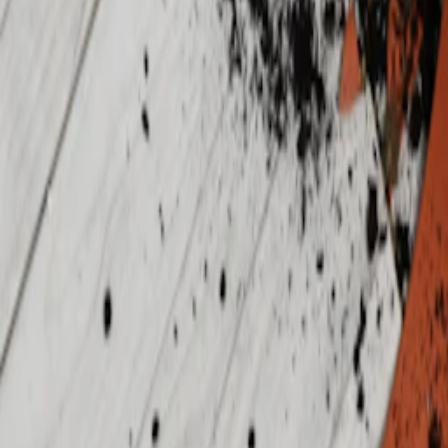
Bank va bank mahsulotlari haqida