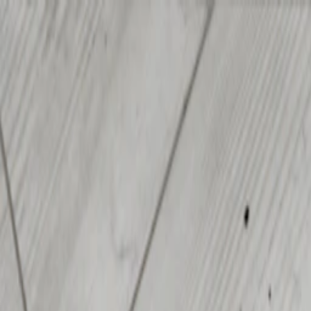
AVO gap
Bankomatlar
Mijoz bo'lish
UZ
RU
Kredit mahsulotlari
Kartalar
Omonatlar
Bank haqida
Yana
+998 (78) 888-78-87
Murojaat yuborish
AVO