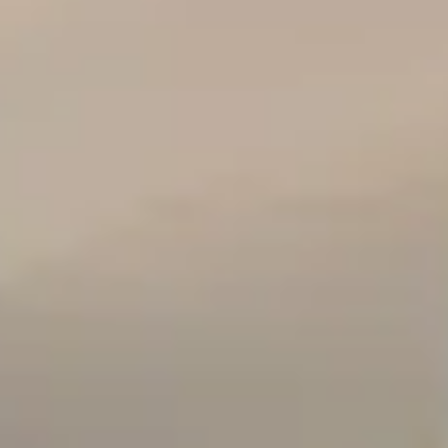
AVO gap